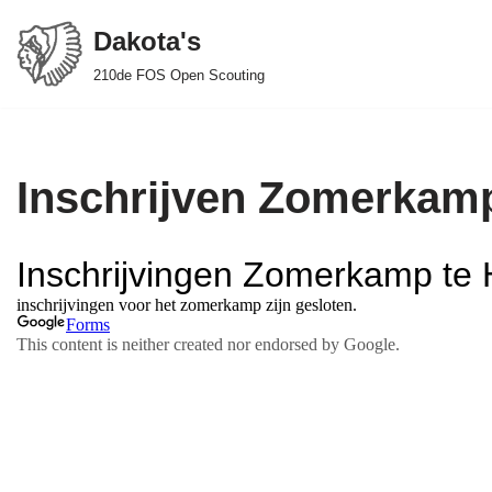
Dakota's
Spring
210de FOS Open Scouting
naar
de
inhoud
Inschrijven Zomerkam