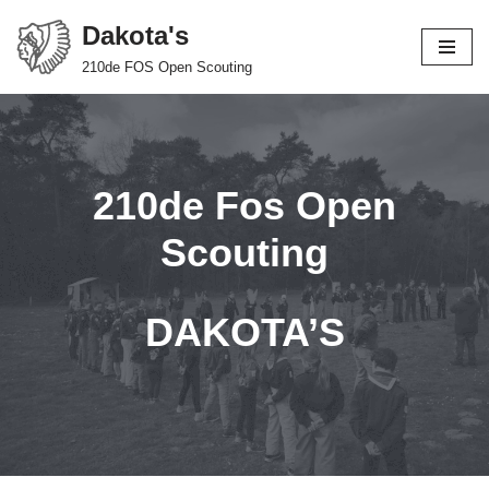
Dakota's
Spring
210de FOS Open Scouting
naar
de
inhoud
210de Fos Open
Scouting
DAKOTA’S