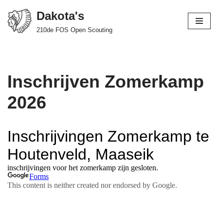
Dakota's
Spring
210de FOS Open Scouting
naar
de
inhoud
Inschrijven Zomerkamp
2026